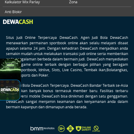
Judi
Kalkulator Mix Parlay
Zona
Bola
Anti Blokir
Online.
Hak
Cipta
Dilindungi.
Situs Judi Online Terpercaya
DewaCash
. Agen Judi Bola DewaCash
menawarkan permainan sportbook online akan selalu melayani disaat
apapun selama 24 jam. Dengan kehadiran DewaCash menjadikan anda
semakin mudah untuk melakukan transaksi judi online serta memberikan
anda pengalaman berbeda dalam bermain judi. DewaCash menyediakan
taruhan game online terbaik dengan berbagai pilihan yang beragam
seperti Sportbook, Idnlive, Slots, Live Casino, Tembak ikan,Bolatangkas,
Togel, E-sports dan Poker.
Agen Judi Bola DewaCash Terpercaya. DewaCash Bandar Terbaik se-Asia
memberikan banyak bonus termasuk member baru. Fasilitas terbaru
aplikasi versi mobile DewaCash bisa dinikmati dengan satu genggaman.
DewaCash sangat menjamin keamanan dan kenyamanan anda dalam
bermain kapanpun dan dimanapun anda berada.