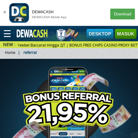
×
DEWACASH
Download
DEWACASH Mobile App
☰
DESKTOP
MASUK
NEW :
 | Bonus Freebet Baccarat Hingga 2JT | BONUS FREE CHIPS CASINO PROXY B
DAFTAR
MASUK
Home
referral
Beranda
Deposit
Games
PROMO
Sportbook
PROMO
E-Sport
PROMO